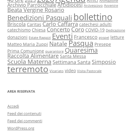
Amici
Animazione
Archivio Parrocchiale
Arcidiocesi
Arcivescovo
Avvenire
Beata Vergine Rosario
bollettino
Benedizioni Pasquali
Carlo Caffarra
Briscola
Caritas
catechesi adulti
Coro
Concerto
catechismo
Chiesa
COVID-19
Dedicazione
Eventi
Francesco
donazioni
letture
Estate Ragazzi
gospel
Pasqua
Natale
Matteo Maria Zuppi
Presepe
Quaresima
Prima Comunione
quarantore
Raccolta Alimentare
Santa Messa
Scuola Materna
Simposio
Settimana Santa
terremoto
video
Vicariato
Visita Pastorale
AREA RISERVATA
Accedi
Feed dei contenuti
Feed dei commenti
WordPress.org