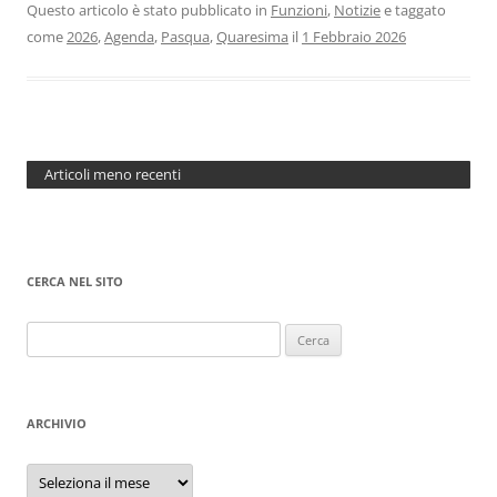
Questo articolo è stato pubblicato in
Funzioni
,
Notizie
e taggato
come
2026
,
Agenda
,
Pasqua
,
Quaresima
il
1 Febbraio 2026
Articoli meno recenti
CERCA NEL SITO
Ricerca
per:
ARCHIVIO
Archivio