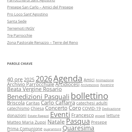
Parrocchia di Sant'Agostino
Presepe San Carlo – Amici del Presepe
Pro Loco Sant'Agostino
Santa Sede
Terremoti INGV
Tre Parrocchie
Zona Pastorale Renazzo – Terre del Reno
PAROLE CHIAVE
Agenda
2026
40 ore
2025
Amici
Animazione
Archivio Parrocchiale
Arcidiocesi
Arcivescovo
Avvenire
Beata Vergine Rosario
bollettino
Benedizioni Pasquali
Carlo Caffarra
Briscola
Caritas
catechesi adulti
Coro
Concerto
catechismo
Chiesa
COVID-19
Dedicazione
Eventi
Francesco
donazioni
letture
Estate Ragazzi
gospel
Pasqua
Natale
Matteo Maria Zuppi
Presepe
Quaresima
Prima Comunione
quarantore