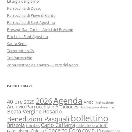
Liturgia del giorno
Parrocchia di Dosso
Parrocchia di Pieve di Cento
Parrocchia di Sant'Agostino
Presepe San Carlo – Amici del Presepe
Pro Loco Sant'Agostino
Santa Sede
Terremoti INGV
Tre Parrocchie
Zona Pastorale Renazzo – Terre del Reno
PAROLE CHIAVE
Agenda
2026
40 ore
2025
Amici
Animazione
Archivio Parrocchiale
Arcidiocesi
Arcivescovo
Avvenire
Beata Vergine Rosario
bollettino
Benedizioni Pasquali
Carlo Caffarra
Briscola
Caritas
catechesi adulti
Coro
Concerto
catechismo
Chiesa
COVID-19
Dedicazione