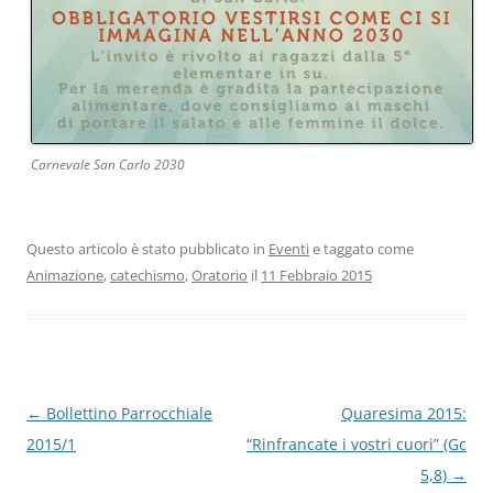
Carnevale San Carlo 2030
Questo articolo è stato pubblicato in
Eventi
e taggato come
Animazione
,
catechismo
,
Oratorio
il
11 Febbraio 2015
Navigazione
←
Bollettino Parrocchiale
Quaresima 2015:
articolo
2015/1
“Rinfrancate i vostri cuori” (Gc
5,8)
→