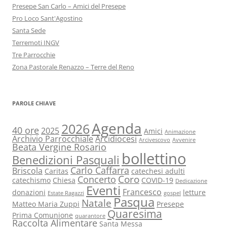
Presepe San Carlo – Amici del Presepe
Pro Loco Sant'Agostino
Santa Sede
Terremoti INGV
Tre Parrocchie
Zona Pastorale Renazzo – Terre del Reno
PAROLE CHIAVE
Agenda
2026
40 ore
2025
Amici
Animazione
Archivio Parrocchiale
Arcidiocesi
Arcivescovo
Avvenire
Beata Vergine Rosario
bollettino
Benedizioni Pasquali
Carlo Caffarra
Briscola
Caritas
catechesi adulti
Coro
Concerto
catechismo
Chiesa
COVID-19
Dedicazione
Eventi
Francesco
donazioni
letture
Estate Ragazzi
gospel
Pasqua
Natale
Matteo Maria Zuppi
Presepe
Quaresima
Prima Comunione
quarantore
Raccolta Alimentare
Santa Messa