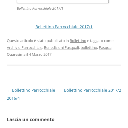
Bollettino Parrocchiale 2017/1
Bollettino Parrocchiale 2017/1
Questo articolo è stato pubblicato in
Bollettino
e taggato come
Archivio Parrocchiale
,
Benedizioni Pasquali
,
bollettino
,
Pasqua
,
Quaresima
il
4 Marzo 2017
Navigazione
←
Bollettino Parrocchiale
Bollettino Parrocchiale 2017/2
articolo
2016/4
→
Lascia un commento