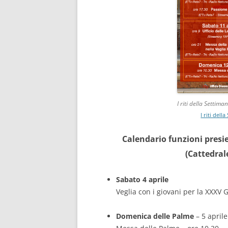
I riti della Settim
I riti dell
Calendario funzioni presi
(Cattedral
Sabato 4 aprile
Veglia con i giovani per la XXXV
Domenica delle Palme
– 5 aprile