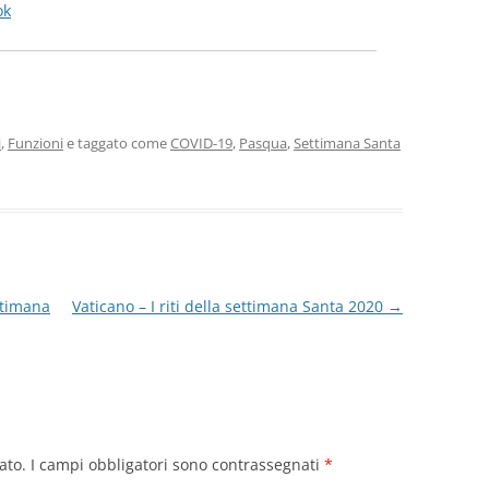
ok
i
,
Funzioni
e taggato come
COVID-19
,
Pasqua
,
Settimana Santa
ttimana
Vaticano – I riti della settimana Santa 2020
→
ato.
I campi obbligatori sono contrassegnati
*