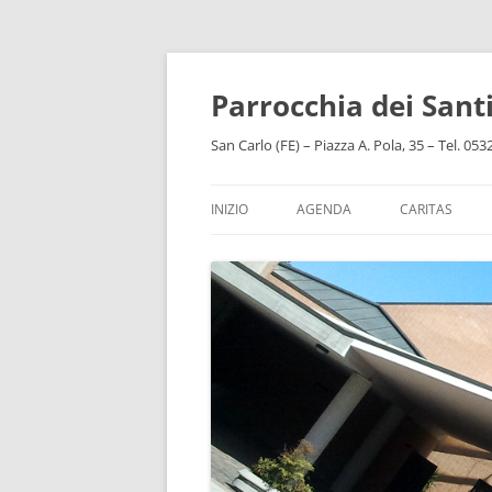
Vai
al
contenuto
Parrocchia dei San
San Carlo (FE) – Piazza A. Pola, 35 – Tel. 05
INIZIO
AGENDA
CARITAS