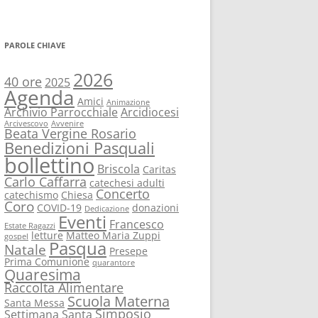
PAROLE CHIAVE
2026
40 ore
2025
Agenda
Amici
Animazione
Archivio Parrocchiale
Arcidiocesi
Arcivescovo
Avvenire
Beata Vergine Rosario
Benedizioni Pasquali
bollettino
Briscola
Caritas
Carlo Caffarra
catechesi adulti
Concerto
catechismo
Chiesa
Coro
COVID-19
donazioni
Dedicazione
Eventi
Francesco
Estate Ragazzi
letture
Matteo Maria Zuppi
gospel
Pasqua
Natale
Presepe
Prima Comunione
quarantore
Quaresima
Raccolta Alimentare
Scuola Materna
Santa Messa
Simposio
Settimana Santa