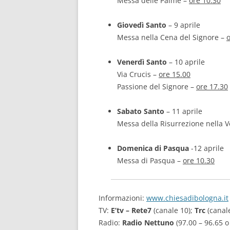
Messa delle Palme –
ore 10.30
Giovedì Santo
– 9 aprile
Messa nella Cena del Signore –
o
Venerdì Santo
– 10 aprile
Via Crucis –
ore 15.00
Passione del Signore –
ore 17.30
Sabato Santo
– 11 aprile
Messa della Risurrezione nella V
Domenica di Pasqua
-12 aprile
Messa di Pasqua –
ore 10.30
Informazioni:
www.chiesadibologna.it
TV:
E’tv – Rete7
(canale 10);
Trc
(canal
Radio:
Radio Nettuno
(97.00 – 96.65 o