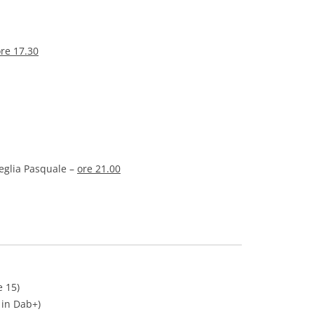
re 17.30
eglia Pasquale –
ore 21.00
e 15)
 in Dab+)