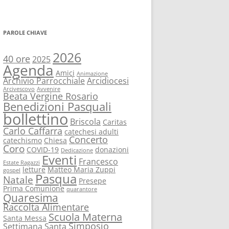
PAROLE CHIAVE
2026
40 ore
2025
Agenda
Amici
Animazione
Archivio Parrocchiale
Arcidiocesi
Arcivescovo
Avvenire
Beata Vergine Rosario
Benedizioni Pasquali
bollettino
Briscola
Caritas
Carlo Caffarra
catechesi adulti
Concerto
catechismo
Chiesa
Coro
COVID-19
donazioni
Dedicazione
Eventi
Francesco
Estate Ragazzi
letture
Matteo Maria Zuppi
gospel
Pasqua
Natale
Presepe
Prima Comunione
quarantore
Quaresima
Raccolta Alimentare
Scuola Materna
Santa Messa
Simposio
Settimana Santa