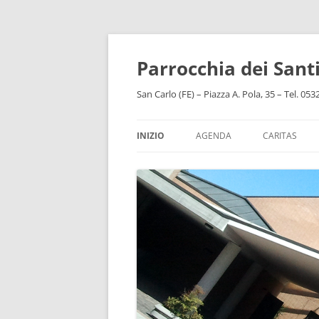
Vai
al
contenuto
Parrocchia dei San
San Carlo (FE) – Piazza A. Pola, 35 – Tel. 05
INIZIO
AGENDA
CARITAS