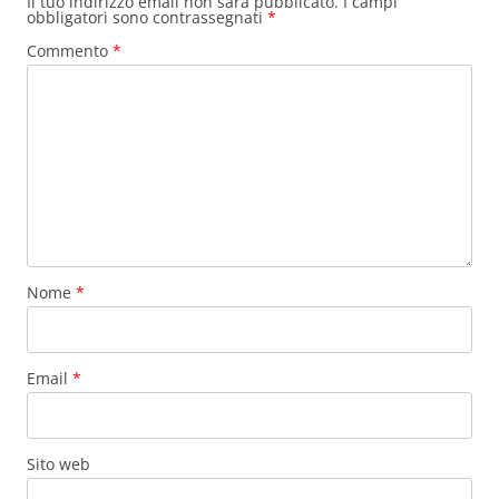
Il tuo indirizzo email non sarà pubblicato.
I campi
obbligatori sono contrassegnati
*
Commento
*
Nome
*
Email
*
Sito web