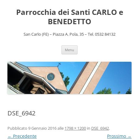
Vai
al
Parrocchia dei Santi CARLO e
contenuto
BENEDETTO
San Carlo (FE) – Piazza A. Pola, 35 – Tel. 0532 84132
Menu
DSE_6942
Pubblicato
9 Gennaio 2016
alle
1798 × 1200
in
DSE_6942
.
← Precedente
Prossimo →