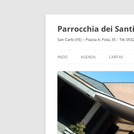
Vai
al
contenuto
Parrocchia dei San
San Carlo (FE) – Piazza A. Pola, 35 – Tel. 05
INIZIO
AGENDA
CARITAS