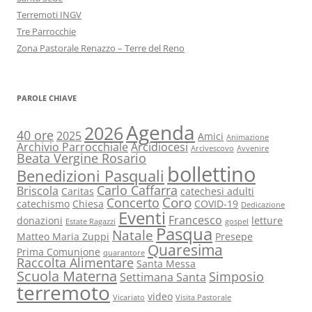
Terremoti INGV
Tre Parrocchie
Zona Pastorale Renazzo – Terre del Reno
PAROLE CHIAVE
Agenda
2026
40 ore
2025
Amici
Animazione
Archivio Parrocchiale
Arcidiocesi
Arcivescovo
Avvenire
Beata Vergine Rosario
bollettino
Benedizioni Pasquali
Carlo Caffarra
Briscola
Caritas
catechesi adulti
Coro
Concerto
catechismo
Chiesa
COVID-19
Dedicazione
Eventi
Francesco
donazioni
letture
Estate Ragazzi
gospel
Pasqua
Natale
Matteo Maria Zuppi
Presepe
Quaresima
Prima Comunione
quarantore
Raccolta Alimentare
Santa Messa
Scuola Materna
Simposio
Settimana Santa
terremoto
video
Vicariato
Visita Pastorale