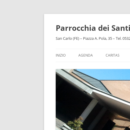
Vai
al
contenuto
Parrocchia dei San
San Carlo (FE) – Piazza A. Pola, 35 – Tel. 05
INIZIO
AGENDA
CARITAS