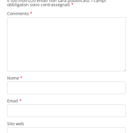
Il tuo indirizzo email non sarà pubblicato.
I campi
obbligatori sono contrassegnati
*
Commento
*
Nome
*
Email
*
Sito web