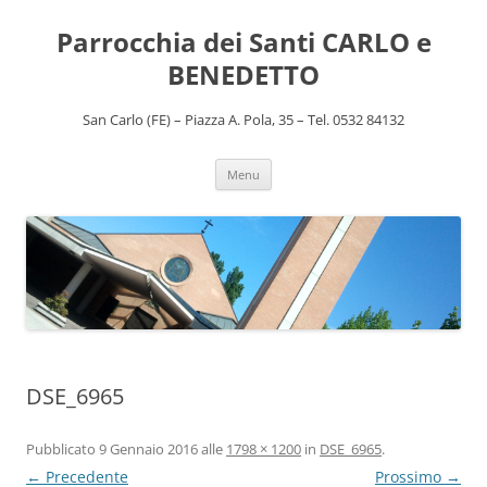
Vai
al
Parrocchia dei Santi CARLO e
contenuto
BENEDETTO
San Carlo (FE) – Piazza A. Pola, 35 – Tel. 0532 84132
Menu
DSE_6965
Pubblicato
9 Gennaio 2016
alle
1798 × 1200
in
DSE_6965
.
← Precedente
Prossimo →